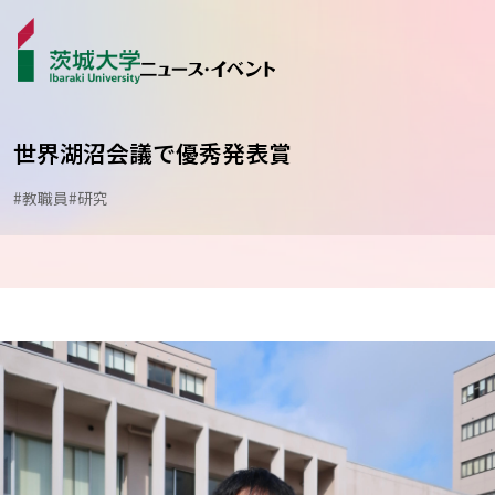
世界湖沼会議で優秀発表賞
#教職員
#研究
ニュース
カテゴリから探す
学生ライター
イベント
受賞･表彰
コラム･特集