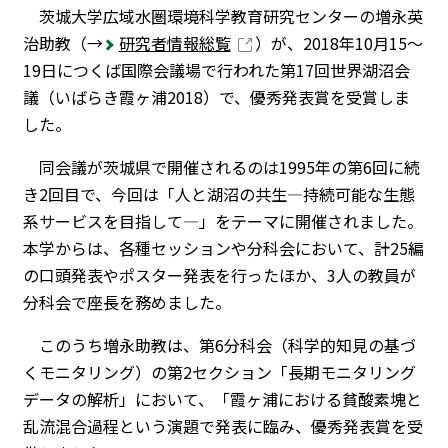
茨城大学広域水圏環境科学教育研究センターの増永英
治助教（→
研究者情報総覧
）が、2018年10月15～
19日につくば国際会議場で行われた第17回世界湖沼会
議（いばらき霞ヶ浦2018）で、優秀発表賞を受賞しま
した。
同会議が茨城県で開催されるのは1995年の第6回に続
き2回目で、今回は「人と湖沼の共生―持続可能な生態
系サービスを目指して―」をテーマに開催されました。
本学からは、各種セッションや分科会において、計25編
の口頭発表やポスター発表を行ったほか、3人の教員が
分科会で座長を務めました。
このうち増永助教は、第6分科会（科学的知見の基づ
くモニタリング）の第2セクション「長期モニタリング
データの解析」において、「霞ヶ浦における貧酸素塊と
乱流混合過程という演題で発表に臨み、優秀発表賞を受