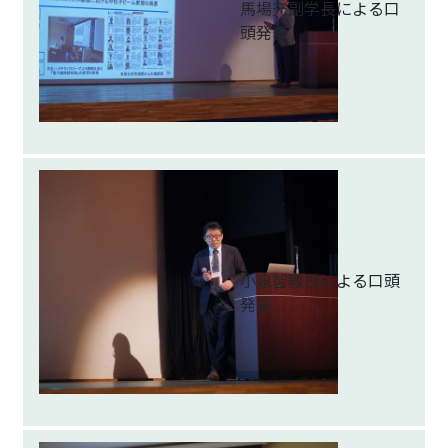
馬場充副学長による口
頭発表
小泉智教授による口頭
発表