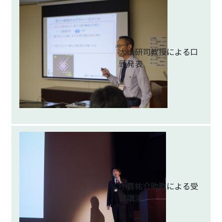
大山研司教授による口
頭発表
小貫祐介助教による受
賞講演