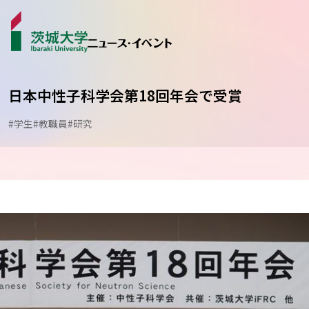
日本中性子科学会第18回年会で受賞
#学生
#教職員
#研究
ニュース
カテゴリから探す
学生ライター
イベント
受賞･表彰
コラム･特集