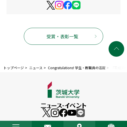
受賞・表彰一覧
トップページ
ニュース
Congratulations! 学生・教職員の活躍
「平成3
©
2026 Ibaraki University