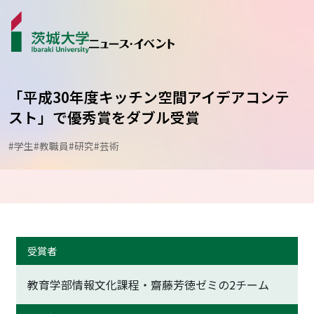
「平成30年度キッチン空間アイデアコンテ
スト」で優秀賞をダブル受賞
ニュース
#学生
#教職員
#研究
#芸術
カテゴリから探す
学生ライター
イベント
受賞者
受賞･表彰
教育学部情報文化課程・齋藤芳徳ゼミの2チーム
コラム･特集