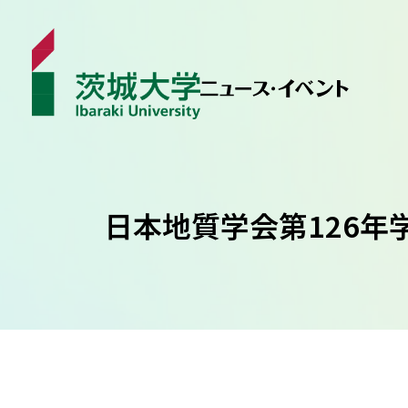
ニュース
日本地質学会第126
カテゴリから探す
学生ライター
イベント
受賞･表彰