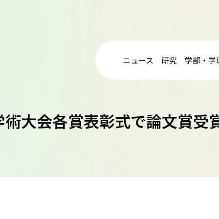
ニュース
研究
学部・学
年学術大会各賞表彰式で論文賞受