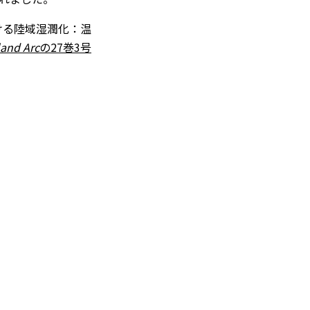
ける陸域湿潤化：温
land Arc
の27巻3号