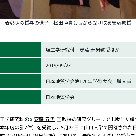
表彰状の授与の様子 松田博貴会長から受け取る安藤教授
理工学研究科 安藤 寿男教授ほか
2019/09/23
日本地質学会第126年学術大会 論文賞
日本地質学会
工学研究科の
安藤 寿男
教授の研究グループで出版した論文
本年度は計2件）を受賞し，9月23日に山口大学で開催された日
式（2019年9月23日午後）において、表彰状とメダルが授与