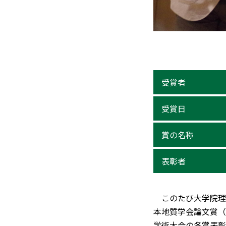
受賞者
受賞日
賞の名称
表彰者
このたび大学院理
本地質学会論文賞（
学術大会の各賞表彰