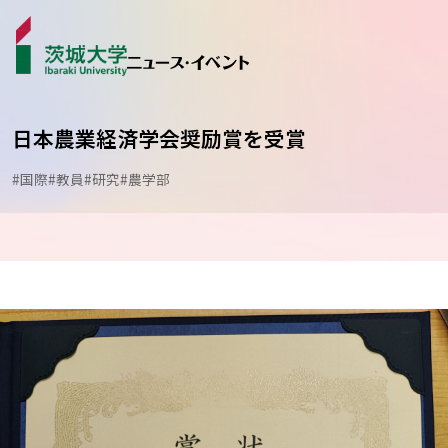
日本農業経済学会奨励賞を受賞
#国際
#教員
#研究
#農学部
ニュース
カテゴリから探す
学生ライター
イベント
受賞･表彰
コラム･特集