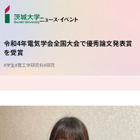
令和4年電気学会全国大会で優秀論文発表賞
を受賞
ニュース
#学生
#理工学研究科
#研究
カテゴリから探す
学生ライター
イベント
受賞･表彰
コラム･特集