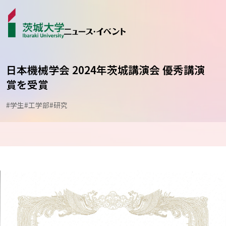
日本機械学会 2024年茨城講演会 優秀講演
賞を受賞
ニュース
#学生
#工学部
#研究
カテゴリから探す
学生ライター
イベント
受賞･表彰
コラム･特集