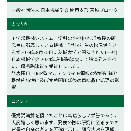
一般社団法人 日本機械学会 関東支部 茨城ブロック
表彰内容
工学部機械システム工学科の小林純也 准教授の研
究室に所属している機械工学科4年生の松信浦主さ
んが2024年8月30日に茨城大学で開催された(一社)
日本機械学会 2024年茨城講演会にて講演発表を行
い、優秀講演賞を受賞しました。
発表題目: TRIP型マルテンサイト鋼板の微細組織と
機械的特性に及ぼす熱間圧延後の再結晶化処理の影
響
コメント
優秀講演賞を頂いたことは素晴らしい栄誉であり，
大変嬉しく思います．発表の際は研究に至るまでの
背景や自身の考えを明確に示し，研究内容を理解し