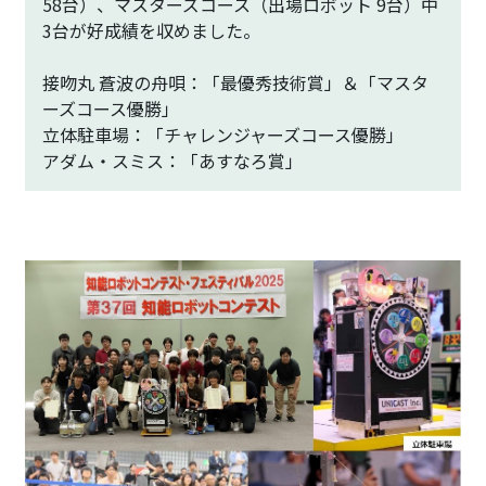
58台）、マスターズコース（出場ロボット 9台）中
3台が好成績を収めました。
接吻丸 蒼波の舟唄：「最優秀技術賞」＆「マスタ
ーズコース優勝」
立体駐車場：「チャレンジャーズコース優勝」
アダム・スミス：「あすなろ賞」