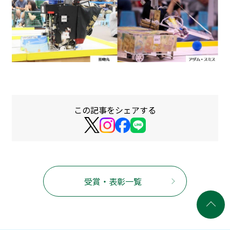
この記事をシェアする
受賞・表彰一覧