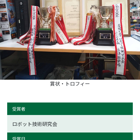
トップに戻る
賞状・トロフィー
受賞者
ロボット技術研究会
受賞日